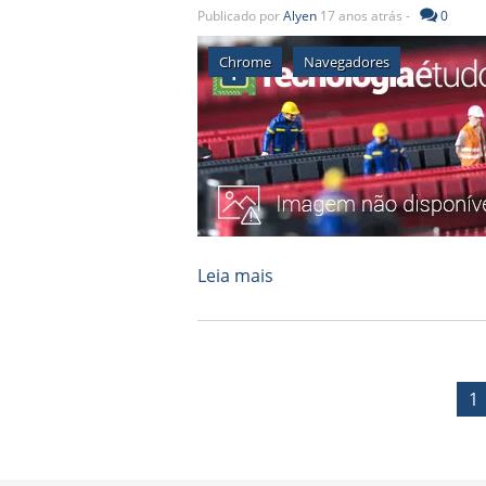
Publicado por
Alyen
17 anos atrás -
0
Chrome
Navegadores
Leia mais
1