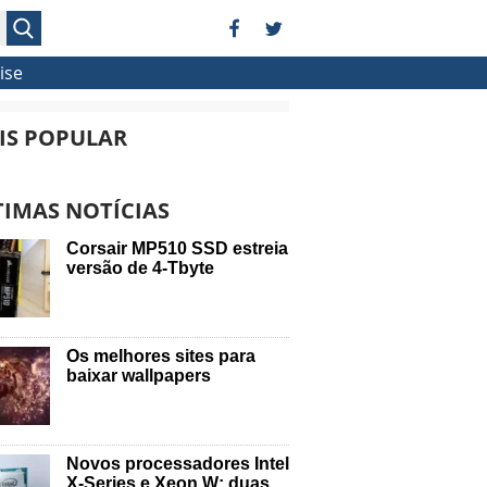
ise
IS POPULAR
TIMAS NOTÍCIAS
Corsair MP510 SSD estreia
versão de 4-Tbyte
Os melhores sites para
baixar wallpapers
Novos processadores Intel
X-Series e Xeon W: duas