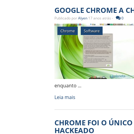
GOOGLE CHROME A CH
Publicado por
Alyen
17 anos atrás -
0
Chrome
Software
enquanto ...
Leia mais
CHROME FOI O ÚNICO
HACKEADO