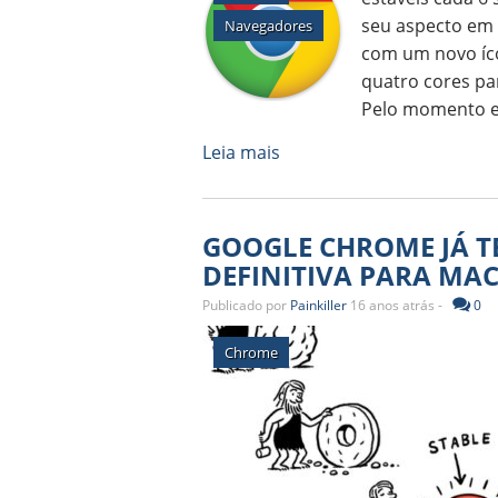
seu aspecto em
Navegadores
com um novo ícon
quatro cores par
Pelo momento es
Leia mais
GOOGLE CHROME JÁ T
DEFINITIVA PARA MAC
Publicado por
Painkiller
16 anos atrás -
0
Chrome