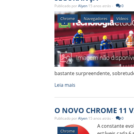
Publicado por
Alyen
15 anos atrás -
0
Chrome
Navegadores
Vídeos
bastante surpreendente, sobretudo
Leia mais
O NOVO CHROME 11 V
Publicado por
Alyen
15 anos atrás -
0
A constante evo
Chrome
estáveis cada 6