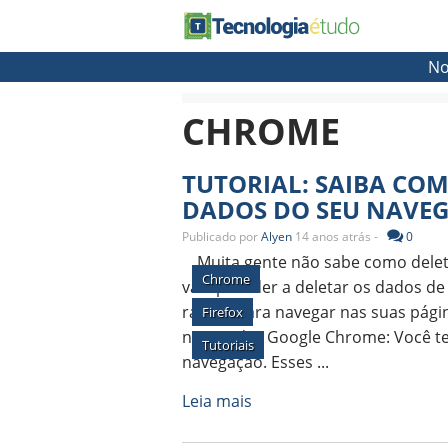
No
CHROME
TUTORIAL: SAIBA COM
DADOS DO SEU NAVE
Publicado por
Alyen
14 anos atrás -
0
Muita gente não sabe como delet
Chrome
vai aprender a deletar os dados de
rápido para navegar nas suas págin
Firefox
navegador Google Chrome: Você te
Tutoriais
navegação. Esses ...
Leia mais