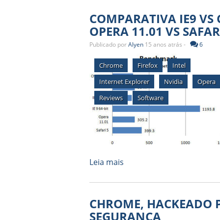
COMPARATIVA IE9 VS 
OPERA 11.01 VS SAFAR
Publicado por
Alyen
15 anos atrás -
6
Chrome
Firefox
Intel
Internet Explorer
Nvidia
Opera
Reviews
Software
Leia mais
CHROME, HACKEADO 
SEGURANÇA