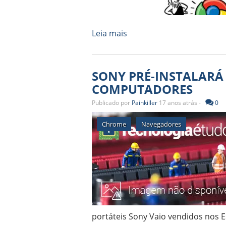
Leia mais
SONY PRÉ-INSTALARÁ
COMPUTADORES
Publicado por
Painkiller
17 anos atrás -
0
Chrome
Navegadores
portáteis Sony Vaio vendidos nos Es