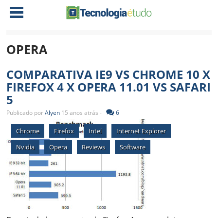
OPERA
NOTÍCIAS
COMPARATIVA IE9 VS CHROME 10 X
TABLETS
AMD
FIREFOX 4 X OPERA 11.01 VS SAFARI
CELULAR
INTEL
5
JOGOS
ATI
IOS
Publicado por
Alyen
15 anos atrás -
6
DOWNLOADS
NVIDIA
NOKIA
Chrome
Firefox
Intel
Internet Explorer
ANÁLISE
SOFTWARE
Nvidia
Opera
Reviews
Software
NOTEBOOKS