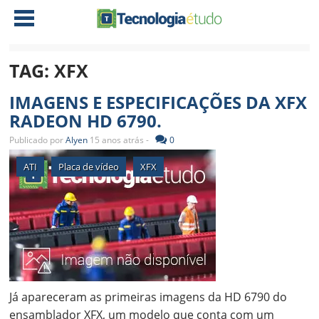
TAG:
XFX
NOTÍCIAS
IMAGENS E ESPECIFICAÇÕES DA XFX
TABLETS
AMD
RADEON HD 6790.
CELULAR
INTEL
Publicado por
Alyen
15 anos atrás -
0
JOGOS
ATI
IOS
ATI
Placa de vídeo
XFX
DOWNLOADS
NVIDIA
NOKIA
ANÁLISE
SOFTWARE
NOTEBOOKS
Já apareceram as primeiras imagens da HD 6790 do
ensamblador XFX, um modelo que conta com um