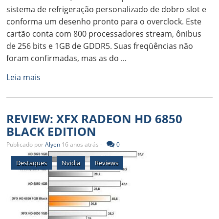
sistema de refrigeração personalizado de dobro slot e
conforma um desenho pronto para o overclock. Este
cartão conta com 800 processadores stream, ônibus
de 256 bits e 1GB de GDDR5. Suas freqüências não
foram confirmadas, mas as do ...
Leia mais
REVIEW: XFX RADEON HD 6850
BLACK EDITION
Publicado por
Alyen
16 anos atrás -
0
Destaques
Nvidia
Reviews