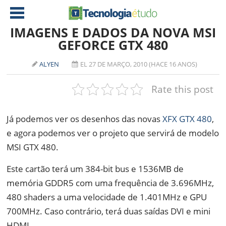
IMAGENS E DADOS DA NOVA MSI
GEFORCE GTX 480
NOTÍCIAS
ALYEN
EL 27 DE MARÇO, 2010 (HACE 16 ANOS)
TABLETS
AMD
Rate this post
CELULAR
INTEL
JOGOS
ATI
IOS
Já podemos ver os desenhos das novas
XFX GTX 480
,
e agora podemos ver o projeto que servirá de modelo
DOWNLOADS
NVIDIA
NOKIA
MSI GTX 480.
ANÁLISE
SOFTWARE
Este cartão terá um 384-bit bus e 1536MB de
NOTEBOOKS
memória GDDR5 com uma frequência de 3.696MHz,
480 shaders a uma velocidade de 1.401MHz e GPU
700MHz. Caso contrário, terá duas saídas DVI e mini
HDMI.