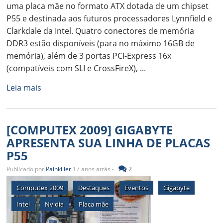
uma placa mãe no formato ATX dotada de um chipset
P55 e destinada aos futuros processadores Lynnfield e
Clarkdale da Intel. Quatro conectores de memória
DDR3 estão disponíveis (para no máximo 16GB de
memória), além de 3 portas PCI-Express 16x
(compatíveis com SLI e CrossFireX), ...
Leia mais
[COMPUTEX 2009] GIGABYTE
APRESENTA SUA LINHA DE PLACAS
P55
Publicado por
Painkiller
17 anos atrás -
2
Computex 2009
Destaques
Eventos
Gigabyte
Intel
Nvidia
Placa mãe