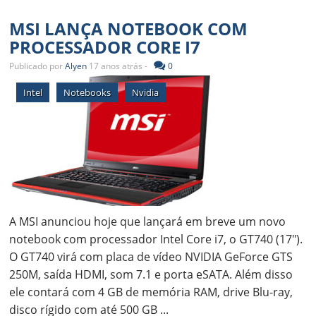
MSI LANÇA NOTEBOOK COM
PROCESSADOR CORE I7
Publicado por
Alyen
17 anos atrás -
0
Intel
Notebooks
Nvidia
A MSI anunciou hoje que lançará em breve um novo
notebook com processador Intel Core i7, o GT740 (17").
O GT740 virá com placa de vídeo NVIDIA GeForce GTS
250M, saída HDMI, som 7.1 e porta eSATA. Além disso
ele contará com 4 GB de memória RAM, drive Blu-ray,
disco rígido com até 500 GB ...