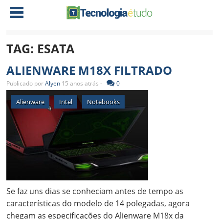
TAG:
ESATA
NOTÍCIAS
ALIENWARE M18X FILTRADO
TABLETS
AMD
Publicado por
Alyen
15 anos atrás -
0
CELULAR
INTEL
Alienware
Intel
Notebooks
JOGOS
ATI
IOS
DOWNLOADS
NVIDIA
NOKIA
ANÁLISE
SOFTWARE
NOTEBOOKS
Se faz uns dias se conheciam antes de tempo as
características do modelo de 14 polegadas, agora
chegam as especificações do Alienware M18x da