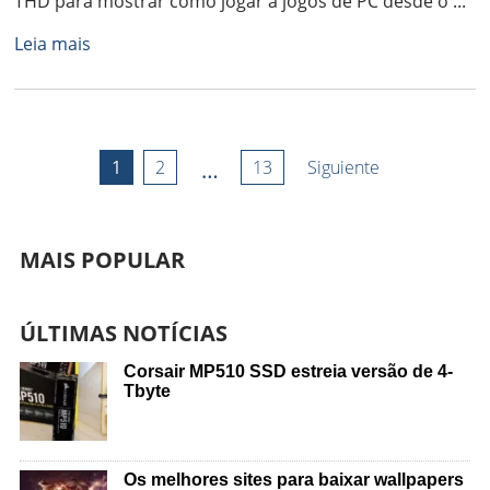
THD para mostrar como jogar a jogos de PC desde o ...
Leia mais
1
2
…
13
Siguiente
MAIS POPULAR
ÚLTIMAS NOTÍCIAS
Corsair MP510 SSD estreia versão de 4-
Tbyte
Os melhores sites para baixar wallpapers