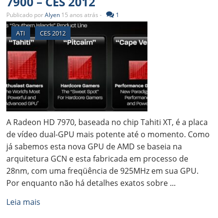
7900 – CES 2012
Publicado por
Alyen
15 anos atrás -
1
ATI
CES 2012
A Radeon HD 7970, baseada no chip Tahiti XT, é a placa
de vídeo dual-GPU mais potente até o momento. Como
já sabemos esta nova GPU de AMD se baseia na
arquitetura GCN e esta fabricada em processo de
28nm, com uma freqüência de 925MHz em sua GPU.
Por enquanto não há detalhes exatos sobre ...
Leia mais