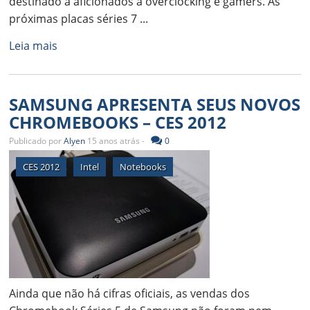
destinado a aficionados a overclocking e gamers. As
próximas placas séries 7 ...
Leia mais
SAMSUNG APRESENTA SEUS NOVOS
CHROMEBOOKS – CES 2012
Publicado por
Alyen
15 anos atrás -
0
CES 2012
Intel
Notebooks
Ainda que não há cifras oficiais, as vendas dos