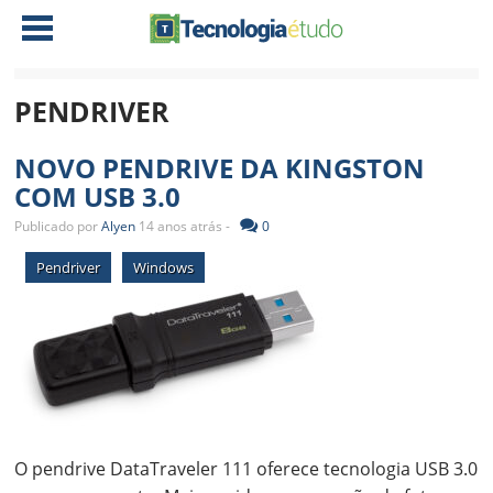
PENDRIVER
NOTÍCIAS
NOVO PENDRIVE DA KINGSTON
TABLETS
AMD
COM USB 3.0
CELULAR
INTEL
Publicado por
Alyen
14 anos atrás -
0
JOGOS
ATI
IOS
Pendriver
Windows
DOWNLOADS
NVIDIA
NOKIA
ANÁLISE
SOFTWARE
NOTEBOOKS
O pendrive DataTraveler 111 oferece tecnologia USB 3.0