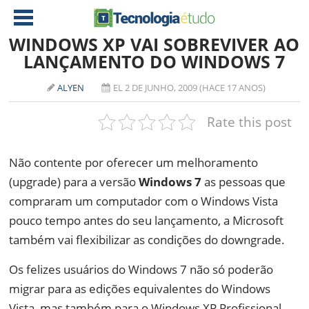
WINDOWS XP VAI SOBREVIVER AO
LANÇAMENTO DO WINDOWS 7
NOTÍCIAS
ALYEN
EL 2 DE JUNHO, 2009 (HACE 17 ANOS)
TABLETS
AMD
Rate this post
CELULAR
INTEL
JOGOS
ATI
IOS
Não contente por oferecer um melhoramento
(upgrade) para a versão
Windows 7
as pessoas que
DOWNLOADS
NVIDIA
NOKIA
compraram um computador com o Windows Vista
ANÁLISE
SOFTWARE
pouco tempo antes do seu lançamento, a Microsoft
NOTEBOOKS
também vai flexibilizar as condições do downgrade.
Os felizes usuários do Windows 7 não só poderão
migrar para as edições equivalentes do Windows
Vista, mas também para o Windows XP Profissional,