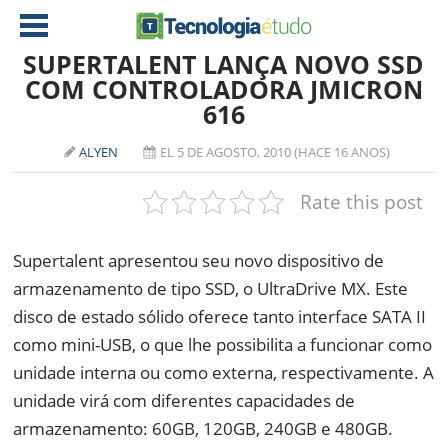
SUPERTALENT LANÇA NOVO SSD
COM CONTROLADORA JMICRON
616
NOTÍCIAS
TABLETS
AMD
ALYEN
EL 5 DE AGOSTO, 2010 (HACE 16 ANOS)
CELULAR
INTEL
Rate this post
JOGOS
ATI
IOS
Supertalent apresentou seu novo dispositivo de
DOWNLOADS
NVIDIA
NOKIA
armazenamento de tipo SSD, o UltraDrive MX. Este
ANÁLISE
SOFTWARE
disco de estado sólido oferece tanto interface SATA II
NOTEBOOKS
como mini-USB, o que lhe possibilita a funcionar como
unidade interna ou como externa, respectivamente. A
unidade virá com diferentes capacidades de
armazenamento: 60GB, 120GB, 240GB e 480GB.