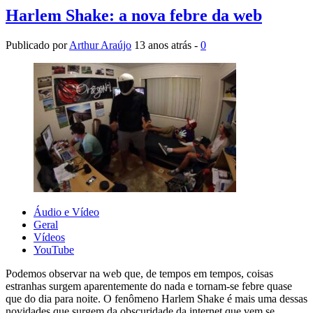
Harlem Shake: a nova febre da web
Publicado por
Arthur Araújo
13 anos atrás -
0
Áudio e Vídeo
Geral
Vídeos
YouTube
Podemos observar na web que, de tempos em tempos, coisas
estranhas surgem aparentemente do nada e tornam-se febre quase
que do dia para noite. O fenômeno Harlem Shake é mais uma dessas
novidades que surgem da obscuridade da internet que vem se