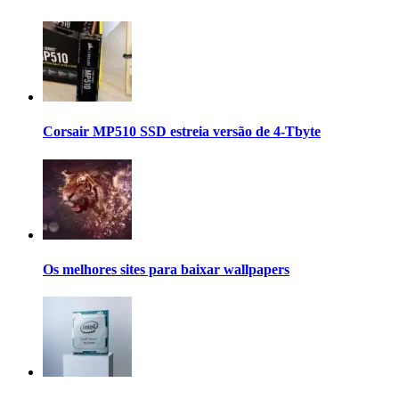
Corsair MP510 SSD estreia versão de 4-Tbyte
Os melhores sites para baixar wallpapers