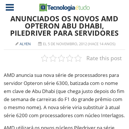
ANUNCIADOS OS NOVOS AMD
OPTERON ABU DHABI,
PILEDRIVER PARA SERVIDORES
NOTÍCIAS
TABLETS
AMD
ALYEN
EL 5 DE NOVEMBRO, 2012 (HACE 14 ANOS)
CELULAR
INTEL
Rate this post
JOGOS
ATI
IOS
AMD anuncia sua nova série de processadores para
DOWNLOADS
NVIDIA
NOKIA
servidor Opteron série 6300, batizada com o nome
ANÁLISE
SOFTWARE
em clave de Abu Dhabi (que chega justo depois do fim
NOTEBOOKS
de semana de carreiras do F1 do grande prêmio com
o mesmo nome). A nova série viria substituir à atual
série 6200 com processadores com núcleo Interlagos.
AMD utilizará os novos núcleos Piledriver na série