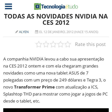
TODAS AS NOVIDADES NVIDIA NA
CES 2012
NOTÍCIAS
ALYEN
EL 12 DE JANEIRO, 2012 (HACE 15 ANOS)
TABLETS
AMD
Rate this post
CELULAR
INTEL
JOGOS
ATI
IOS
A companhia NVIDIA levou a cabo sua apresentação
na CES 2012 ontem e com ela chegaram grandes
DOWNLOADS
NVIDIA
NOKIA
novidades como uma nova tablet ASUS de 7
ANÁLISE
SOFTWARE
polegadas com um preço de 249 dólares e Tegra 3, o
NOTEBOOKS
novo
Transformer Prime
com atualização a ICS,
Splashtop THD para mostrar como jogar a jogos de PC
desde o tablet, etc.