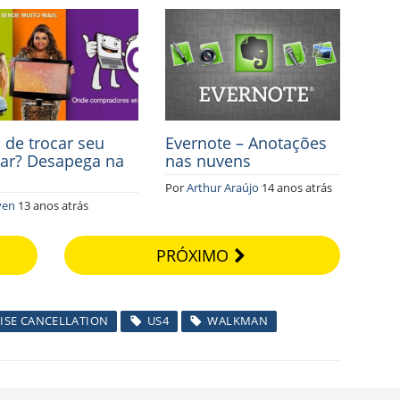
 de trocar seu
Evernote – Anotações
lar? Desapega na
nas nuvens
Por
Arthur Araújo
14 anos atrás
yen
13 anos atrás
PRÓXIMO
ISE CANCELLATION
US4
WALKMAN