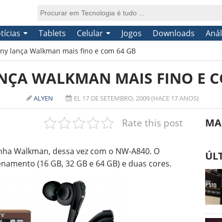
tícias
Tablets
Celular
Jogos
Downloads
Anál
ny lança Walkman mais fino e com 64 GB
NÇA WALKMAN MAIS FINO E C
ALYEN
EL 17 DE SETEMBRO, 2009 (HACE 17 ANOS)
Rate this post
MA
 linha Walkman, dessa vez com o NW-A840. O
ÚL
amento (16 GB, 32 GB e 64 GB) e duas cores.