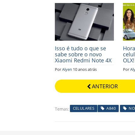
Isso é tudo o que se
Hora
sabe sobre o novo
celu
Xiaomi Redmi Note 4X
OLX!
Por
Alyen
10 anos atrás
Por
Al
ANTERIOR
CELULARES
A840
NO
Temas