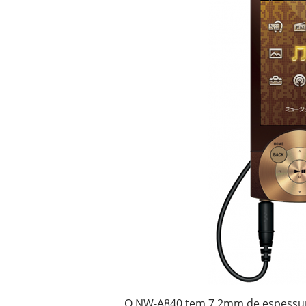
O NW-A840 tem 7,2mm de espessura