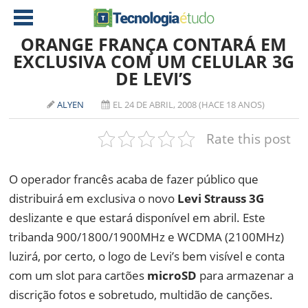
ORANGE FRANÇA CONTARÁ EM
EXCLUSIVA COM UM CELULAR 3G
DE LEVI’S
NOTÍCIAS
TABLETS
AMD
ALYEN
EL 24 DE ABRIL, 2008 (HACE 18 ANOS)
CELULAR
INTEL
Rate this post
JOGOS
ATI
IOS
O operador francês acaba de fazer público que
DOWNLOADS
NVIDIA
NOKIA
distribuirá em exclusiva o novo
Levi Strauss 3G
ANÁLISE
SOFTWARE
deslizante e que estará disponível em abril. Este
NOTEBOOKS
tribanda 900/1800/1900MHz e WCDMA (2100MHz)
luzirá, por certo, o logo de Levi’s bem visível e conta
com um slot para cartões
microSD
para armazenar a
discrição fotos e sobretudo, multidão de canções.