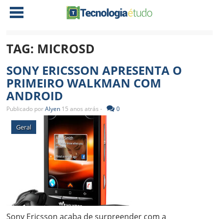
TAG:
MICROSD
NOTÍCIAS
SONY ERICSSON APRESENTA O
TABLETS
AMD
PRIMEIRO WALKMAN COM
ANDROID
CELULAR
INTEL
Publicado por
Alyen
15 anos atrás -
0
JOGOS
ATI
IOS
Geral
DOWNLOADS
NVIDIA
NOKIA
ANÁLISE
SOFTWARE
NOTEBOOKS
Sony Ericsson acaba de surpreender com a