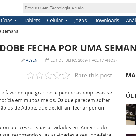
tícias
Tablets
Celular
Jogos
Downloads
Anál
a semana
DOBE FECHA POR UMA SEMA
ALYEN
EL 1 DE JULHO, 2009 (HACE 17 ANOS)
Rate this post
MA
ue fazendo que grandes e pequenas empresas se
ÚL
otícia em muitos meios. Os que parecem sofrer
são os de Adobe, que decidiram fechar por um
tou por cessar suas atividades em América do
sta, retomando suas atividades a segunda-feira