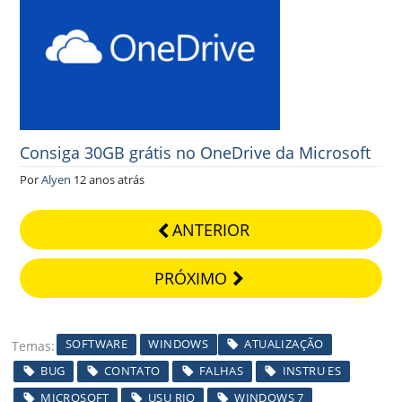
Consiga 30GB grátis no OneDrive da Microsoft
Por
Alyen
12 anos atrás
ANTERIOR
PRÓXIMO
SOFTWARE
WINDOWS
ATUALIZAÇÃO
Temas
BUG
CONTATO
FALHAS
INSTRU ES
MICROSOFT
USU RIO
WINDOWS 7