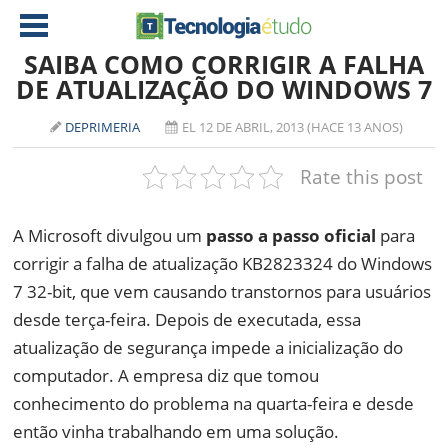
SAIBA COMO CORRIGIR A FALHA
DE ATUALIZAÇÃO DO WINDOWS 7
NOTÍCIAS
DEPRIMERIA
EL 12 DE ABRIL, 2013 (HACE 13 ANOS)
TABLETS
AMD
Rate this post
CELULAR
INTEL
JOGOS
ATI
IOS
A Microsoft divulgou um
passo a passo oficial
para
corrigir a falha de atualização KB2823324 do Windows
DOWNLOADS
NVIDIA
NOKIA
7 32-bit, que vem causando transtornos para usuários
ANÁLISE
SOFTWARE
desde terça-feira. Depois de executada, essa
NOTEBOOKS
atualização de segurança impede a inicialização do
computador. A empresa diz que tomou
conhecimento do problema na quarta-feira e desde
então vinha trabalhando em uma solução.