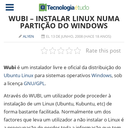
WUBI – INSTALAR LINUX NUMA
PARTIÇÃO DO WINDOWS
NOTÍCIAS
ALYEN
EL 13 DE JUNHO, 2008 (HACE 18 ANOS)
TABLETS
AMD
Rate this post
CELULAR
INTEL
JOGOS
ATI
IOS
Wubi
é um instalador livre e oficial da distribuição do
Ubuntu
Linux
para sistemas operativos
Windows
, sob
DOWNLOADS
NVIDIA
NOKIA
a licença
GNU/GPL
.
ANÁLISE
SOFTWARE
Através do WUBI, um utilizador pode proceder à
NOTEBOOKS
instalação de um Linux (Ubuntu, Kubuntu, etc) de
forma bastante facilitada. Normalmente um dos
factores que leva um utilizador a não instalar o Linux é
a preocupação de perder toda a informação que tem