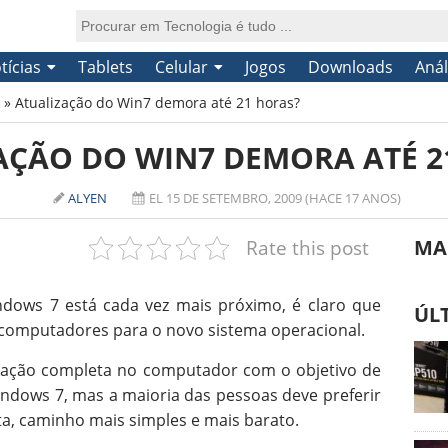
tícias
Tablets
Celular
Jogos
Downloads
Anál
»
Atualização do Win7 demora até 21 horas?
AÇÃO DO WIN7 DEMORA ATÉ 2
ALYEN
EL 15 DE SETEMBRO, 2009 (HACE 17 ANOS)
Rate this post
MA
dows 7 está cada vez mais próximo, é claro que
ÚL
 computadores para o novo sistema operacional.
tação completa no computador com o objetivo de
Windows 7, mas a maioria das pessoas deve preferir
ta, caminho mais simples e mais barato.