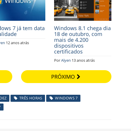
ows 7 já tem data
Windows 8.1 chega dia
alidade
18 de outubro, com
mais de 4.200
yen
12 anos atrás
dispositivos
certificados
Por
Alyen
13 anos atrás
PRÓXIMO
DEZ
TRÊS HORAS
WINDOWS 7
P