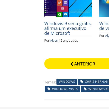
Windows 9 seria grátis,
Wind
afirma um executivo
de v
de Microsoft
Por
Al
Por
Alyen
12 anos atrás
ANTERIOR
WINDOWS
CHRIS HERNAN
Temas
WINDOWS VISTA
WINDOWS X