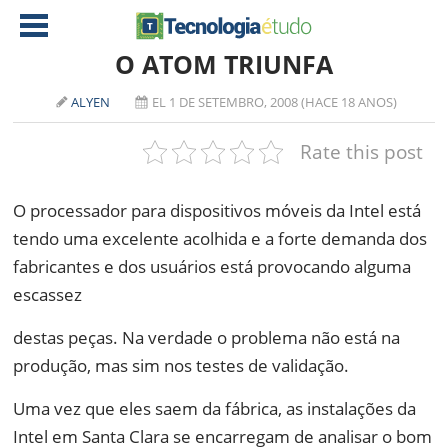
O ATOM TRIUNFA
ALYEN
EL 1 DE SETEMBRO, 2008 (HACE 18 ANOS)
NOTÍCIAS
Rate this post
TABLETS
AMD
CELULAR
INTEL
O processador para dispositivos móveis da Intel está
JOGOS
ATI
IOS
tendo uma excelente acolhida e a forte demanda dos
fabricantes e dos usuários está provocando alguma
DOWNLOADS
NVIDIA
NOKIA
escassez
ANÁLISE
SOFTWARE
destas peças. Na verdade o problema não está na
NOTEBOOKS
produção, mas sim nos testes de validação.
Uma vez que eles saem da fábrica, as instalações da
Intel em Santa Clara se encarregam de analisar o bom