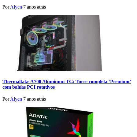
Por
Alyen
7 anos atrás
Thermaltake A700 Aluminum TG: Torre completa ‘Premium’
com bahías PCI rotativos
Por
Alyen
7 anos atrás