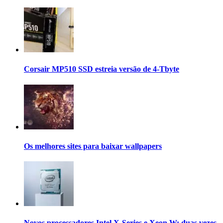
Corsair MP510 SSD estreia versão de 4-Tbyte
Os melhores sites para baixar wallpapers
Novos processadores Intel X-Series e Xeon W: duas vezes