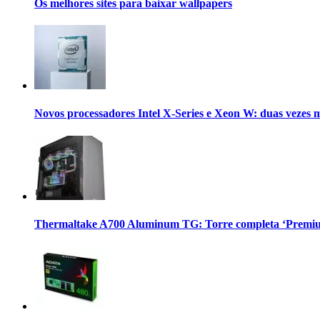
Os melhores sites para baixar wallpapers
Novos processadores Intel X-Series e Xeon W: duas vezes 
Thermaltake A700 Aluminum TG: Torre completa ‘Premium