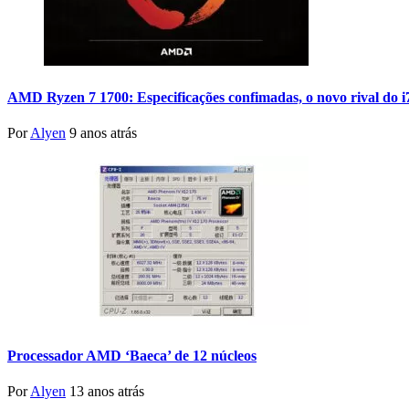
AMD Ryzen 7 1700: Especificações confimadas, o novo rival do 
Por
Alyen
9 anos atrás
Processador AMD ‘Baeca’ de 12 núcleos
Por
Alyen
13 anos atrás