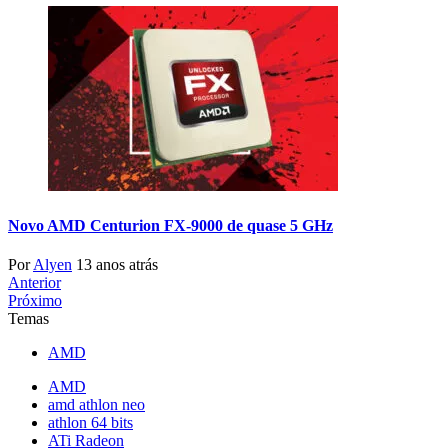
Novo AMD Centurion FX-9000 de quase 5 GHz
Por
Alyen
13 anos atrás
Anterior
Próximo
Temas
AMD
AMD
amd athlon neo
athlon 64 bits
ATi Radeon