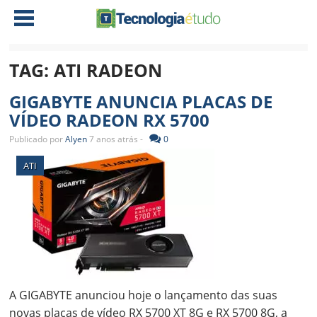
TAG:
ATI RADEON
NOTÍCIAS
GIGABYTE ANUNCIA PLACAS DE
TABLETS
AMD
VÍDEO RADEON RX 5700
CELULAR
INTEL
Publicado por
Alyen
7 anos atrás -
0
JOGOS
ATI
IOS
ATI
DOWNLOADS
NVIDIA
NOKIA
ANÁLISE
SOFTWARE
NOTEBOOKS
A GIGABYTE anunciou hoje o lançamento das suas
novas placas de vídeo RX 5700 XT 8G e RX 5700 8G, a