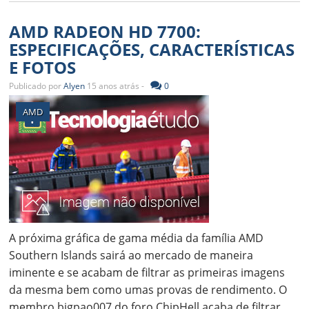
AMD RADEON HD 7700:
ESPECIFICAÇÕES, CARACTERÍSTICAS
E FOTOS
Publicado por
Alyen
15 anos atrás -
0
AMD
A próxima gráfica de gama média da família AMD
Southern Islands sairá ao mercado de maneira
iminente e se acabam de filtrar as primeiras imagens
da mesma bem como umas provas de rendimento. O
membro bigpao007 do foro ChipHell acaba de filtrar