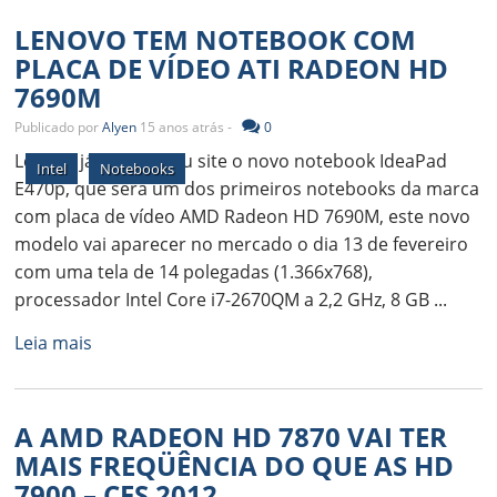
LENOVO TEM NOTEBOOK COM
PLACA DE VÍDEO ATI RADEON HD
7690M
Publicado por
Alyen
15 anos atrás -
0
Lenovo já tem no seu site o novo notebook IdeaPad
Intel
Notebooks
E470p, que será um dos primeiros notebooks da marca
com placa de vídeo AMD Radeon HD 7690M, este novo
modelo vai aparecer no mercado o dia 13 de fevereiro
com uma tela de 14 polegadas (1.366x768),
processador Intel Core i7-2670QM a 2,2 GHz, 8 GB ...
Leia mais
A AMD RADEON HD 7870 VAI TER
MAIS FREQÜÊNCIA DO QUE AS HD
7900 – CES 2012