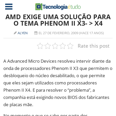
AMD EXIGE UMA SOLUÇÃO PARA
O TEMA PHENOM II X3- > X4
NOTÍCIAS
ALYEN
EL 27 DE FEVEREIRO, 2009 (HACE 17 ANOS)
TABLETS
AMD
Rate this post
CELULAR
INTEL
JOGOS
ATI
IOS
A Advanced Micro Devices resolveu intervir diante da
onda de processadores
Phenom II X3 que permitem o
DOWNLOADS
NVIDIA
NOKIA
desbloqueio do núcleo desabilitado
, o que permite
ANÁLISE
SOFTWARE
que eles sejam utilizados como processadores
NOTEBOOKS
Phenom II X4. E para resolver o “problema”, a
companhia está exigindo novos BIOS dos fabricantes
de placas mãe.
No momento o que se sabe por parte dos