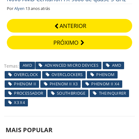
Por
Alyen
13 anos atrás
ANTERIOR
PRÓXIMO
AMD
ADVANCED MICRO DEVICES
AMD
Temas
OVERCLOCK
OVERCLOCKERS
PHENOM
PHENOM II
PHENOM II X3
PHENOM II X4
PROCESSADOR
SOUTHBRIDGE
THEINQUIRER
X3 X4
MAIS POPULAR