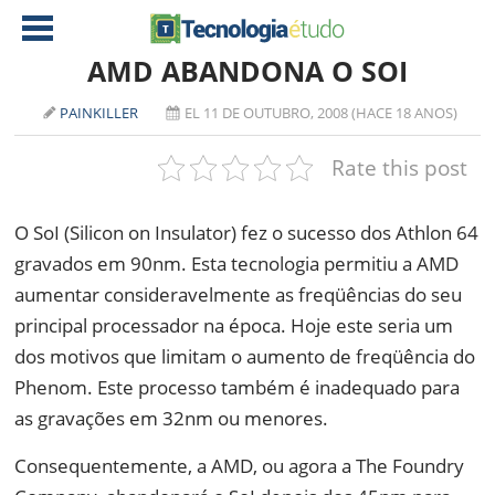
AMD ABANDONA O SOI
PAINKILLER
EL 11 DE OUTUBRO, 2008 (HACE 18 ANOS)
NOTÍCIAS
Rate this post
TABLETS
AMD
CELULAR
INTEL
O SoI (Silicon on Insulator) fez o sucesso dos Athlon 64
JOGOS
ATI
IOS
gravados em 90nm. Esta tecnologia permitiu a AMD
aumentar consideravelmente as freqüências do seu
DOWNLOADS
NVIDIA
NOKIA
principal processador na época. Hoje este seria um
ANÁLISE
SOFTWARE
dos motivos que limitam o aumento de freqüência do
NOTEBOOKS
Phenom. Este processo também é inadequado para
as gravações em 32nm ou menores.
Consequentemente, a AMD, ou agora a The Foundry