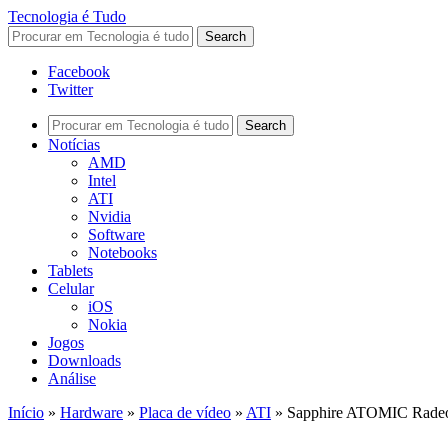
Tecnologia é Tudo
Facebook
Twitter
Notícias
AMD
Intel
ATI
Nvidia
Software
Notebooks
Tablets
Celular
iOS
Nokia
Jogos
Downloads
Análise
Início
»
Hardware
»
Placa de vídeo
»
ATI
»
Sapphire ATOMIC Radeon