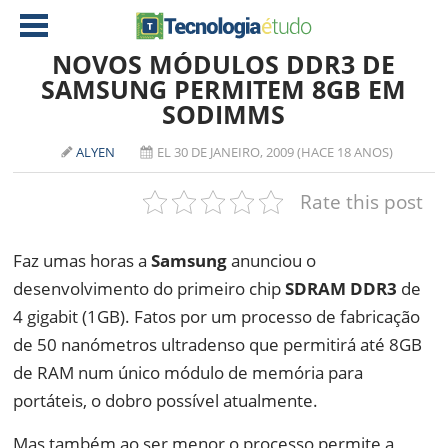
NOVOS MÓDULOS DDR3 DE
SAMSUNG PERMITEM 8GB EM
SODIMMS
NOTÍCIAS
TABLETS
AMD
ALYEN
EL 30 DE JANEIRO, 2009 (HACE 18 ANOS)
CELULAR
INTEL
Rate this post
JOGOS
ATI
IOS
Faz umas horas a
Samsung
anunciou o
DOWNLOADS
NVIDIA
NOKIA
desenvolvimento do primeiro chip
SDRAM DDR3
de
ANÁLISE
SOFTWARE
4 gigabit (1GB). Fatos por um processo de fabricação
NOTEBOOKS
de 50 nanómetros ultradenso que permitirá até 8GB
de RAM num único módulo de memória para
portáteis, o dobro possível atualmente.
Mas também ao ser menor o processo permite a