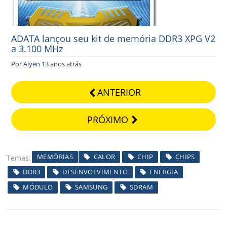
ADATA lançou seu kit de memória DDR3 XPG V2
a 3.100 MHz
Por
Alyen
13 anos atrás
ANTERIOR
PRÓXIMO
MEMÓRIAS
CALOR
CHIP
CHIPS
Temas
DDR3
DESENVOLVIMENTO
ENERGIA
MÓDULO
SAMSUNG
SDRAM