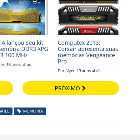
A lançou seu kit
Computex 2013:
memória DDR3 XPG
Corsair apresenta suas
 3.100 MHz
memórias Vengeance
Pro
yen
13 anos atrás
Por
Alyen
13 anos atrás
PRÓXIMO
SKILL
MEMÓRIA