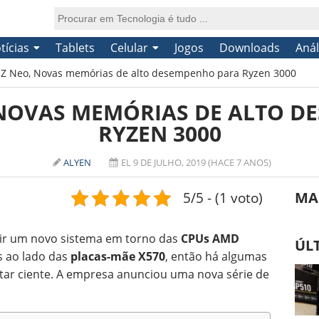
tícias
Tablets
Celular
Jogos
Downloads
Anál
 Z Neo, Novas memórias de alto desempenho para Ryzen 3000
 NOVAS MEMÓRIAS DE ALTO 
RYZEN 3000
ALYEN
EL 9 DE JULHO, 2019 (HACE 7 ANOS)
5/5 - (1 voto)
MA
uir um novo sistema em torno das
CPUs AMD
ÚL
 ao lado das
placas-mãe X570
, então há algumas
estar ciente. A empresa anunciou uma nova série de