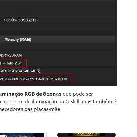
uminação RGB de 8 zonas
que pode ser
e controle de iluminação da G.Skill, mas também é
necedores das placas-mãe.