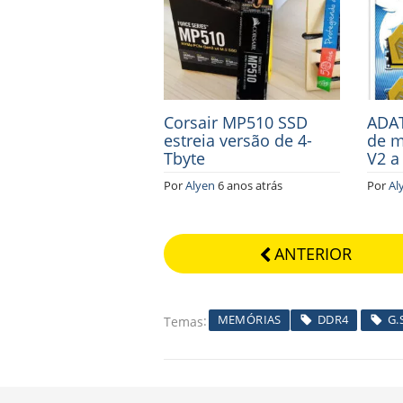
Corsair MP510 SSD
ADAT
estreia versão de 4-
de 
Tbyte
V2 a
Por
Alyen
6 anos atrás
Por
Al
ANTERIOR
MEMÓRIAS
DDR4
G.
Temas