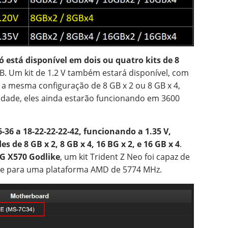
 só está disponível em dois ou quatro kits de 8
B. Um kit de 1.2 V também estará disponível, com
 a mesma configuração de 8 GB x 2 ou 8 GB x 4,
dade, eles ainda estarão funcionando em 3600
-36 a 18-22-22-22-42, funcionando a 1.35 V,
 de 8 GB x 2, 8 GB x 4, 16 BG x 2, e 16 GB x 4
.
G X570 Godlike
, um kit Trident Z Neo foi capaz de
de para uma plataforma AMD de 5774 MHz.