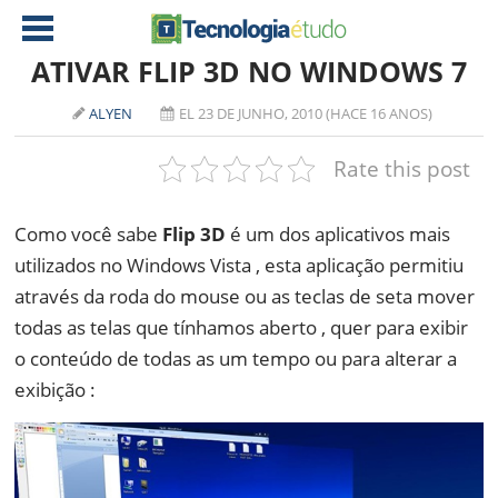
ATIVAR FLIP 3D NO WINDOWS 7
ALYEN
EL 23 DE JUNHO, 2010 (HACE 16 ANOS)
NOTÍCIAS
Rate this post
TABLETS
AMD
CELULAR
INTEL
Como você sabe
Flip 3D
é um dos aplicativos mais
JOGOS
ATI
IOS
utilizados no Windows Vista , esta aplicação permitiu
através da roda do mouse ou as teclas de seta mover
DOWNLOADS
NVIDIA
NOKIA
todas as telas que tínhamos aberto , quer para exibir
ANÁLISE
SOFTWARE
o conteúdo de todas as um tempo ou para alterar a
NOTEBOOKS
exibição :