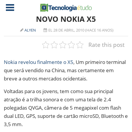
NOVO NOKIA X5
ALYEN
EL 28 DE ABRIL, 2010 (HACE 16 ANOS)
NOTÍCIAS
Rate this post
TABLETS
AMD
CELULAR
INTEL
Nokia revelou finalmente o X5
, Um primeiro terminal
JOGOS
ATI
IOS
que será vendido na China, mas certamente em
breve a outros mercados ocidentais.
DOWNLOADS
NVIDIA
NOKIA
ANÁLISE
SOFTWARE
Voltadas para os jovens, tem como sua principal
atração é a trilha sonora e com uma tela de 2.4
NOTEBOOKS
polegadas QVGA, câmera de 5 megapixel com flash
dual LED, GPS, suporte de cartão microSD, Bluetooth e
3,5 mm.