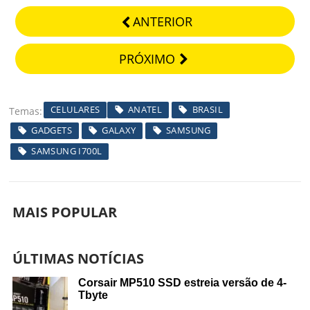
ANTERIOR
PRÓXIMO
CELULARES
ANATEL
BRASIL
Temas
GADGETS
GALAXY
SAMSUNG
SAMSUNG I700L
MAIS POPULAR
ÚLTIMAS NOTÍCIAS
Corsair MP510 SSD estreia versão de 4-
Tbyte