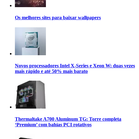
Os melhores sites para baixar wallpapers
Novos processadores Intel X-Series e Xeon W: duas vezes
mais rápido e até 50% mais barato
Thermaltake A700 Aluminum TG: Torre completa
‘Premium’ com bahías PCI rotativos