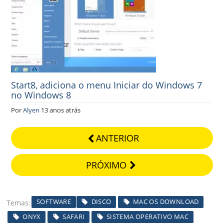
Start8, adiciona o menu Iniciar do Windows 7
no Windows 8
Por
Alyen
13 anos atrás
ANTERIOR
PRÓXIMO
SOFTWARE
DISCO
MAC OS DOWNLOAD
Temas
ONYX
SAFARI
SISTEMA OPERATIVO MAC