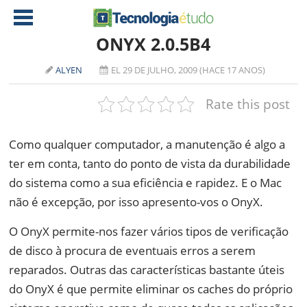
ONYX 2.0.5B4
ALYEN
EL 29 DE JULHO, 2009 (HACE 17 ANOS)
NOTÍCIAS
Rate this post
TABLETS
AMD
CELULAR
INTEL
Como qualquer computador, a manutenção é algo a
JOGOS
ATI
IOS
ter em conta, tanto do ponto de vista da durabilidade
do sistema como a sua eficiência e rapidez. E o Mac
DOWNLOADS
NVIDIA
NOKIA
não é excepção, por isso apresento-vos o OnyX.
ANÁLISE
SOFTWARE
O OnyX permite-nos fazer vários tipos de verificação
NOTEBOOKS
de disco à procura de eventuais erros a serem
reparados. Outras das características bastante úteis
do OnyX é que permite eliminar os caches do próprio