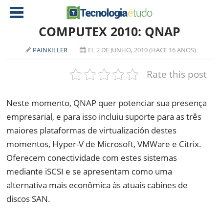
COMPUTEX 2010: QNAP
PAINKILLER
EL 2 DE JUNHO, 2010 (HACE 16 ANOS)
NOTÍCIAS
Rate this post
TABLETS
AMD
CELULAR
INTEL
Neste momento, QNAP quer potenciar sua presença
JOGOS
ATI
IOS
empresarial, e para isso incluiu suporte para as três
maiores plataformas de virtualización destes
DOWNLOADS
NVIDIA
NOKIA
momentos, Hyper-V de Microsoft, VMWare e Citrix.
ANÁLISE
SOFTWARE
Oferecem conectividade com estes sistemas
NOTEBOOKS
mediante iSCSI e se apresentam como uma
alternativa mais econômica às atuais cabines de
discos SAN.