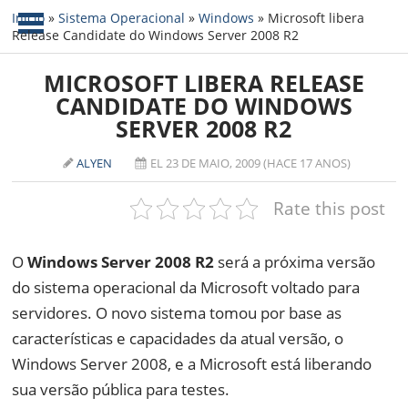
Início
»
Sistema Operacional
»
Windows
»
Microsoft libera
Release Candidate do Windows Server 2008 R2
NOTÍCIAS
MICROSOFT LIBERA RELEASE
TABLETS
AMD
CANDIDATE DO WINDOWS
SERVER 2008 R2
CELULAR
INTEL
JOGOS
ATI
IOS
ALYEN
EL 23 DE MAIO, 2009 (HACE 17 ANOS)
DOWNLOADS
NVIDIA
NOKIA
Rate this post
ANÁLISE
SOFTWARE
O
Windows Server 2008 R2
será a próxima versão
NOTEBOOKS
do sistema operacional da Microsoft voltado para
servidores. O novo sistema tomou por base as
características e capacidades da atual versão, o
Windows Server 2008, e a Microsoft está liberando
sua versão pública para testes.