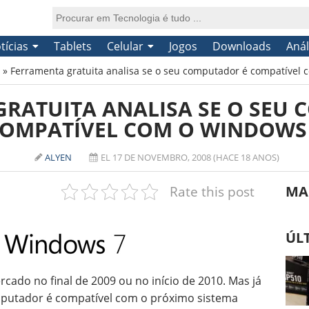
tícias
Tablets
Celular
Jogos
Downloads
Anál
»
Ferramenta gratuita analisa se o seu computador é compatível
RATUITA ANALISA SE O SEU
OMPATÍVEL COM O WINDOWS
ALYEN
EL 17 DE NOVEMBRO, 2008 (HACE 18 ANOS)
Rate this post
MA
ÚL
ado no final de 2009 ou no início de 2010. Mas já
mputador é compatível com o próximo sistema