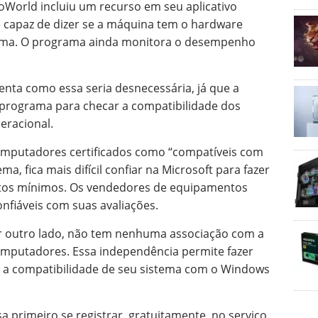
foWorld incluiu um recurso em seu aplicativo
é capaz de dizer se a máquina tem o hardware
tema. O programa ainda monitora o desempenho
nta como essa seria desnecessária, já que a
m programa para checar a compatibilidade dos
eracional.
mputadores certificados como “compatíveis com
ma, fica mais difícil confiar na Microsoft para fazer
itos mínimos. Os vendedores de equipamentos
fiáveis com suas avaliações.
or outro lado, não tem nenhuma associação com a
omputadores. Essa independência permite fazer
 a compatibilidade de seu sistema com o Windows
sa primeiro se registrar, gratuitamente, no serviço