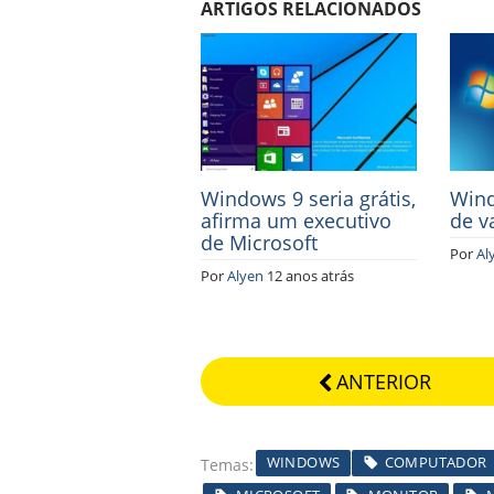
ARTIGOS RELACIONADOS
Windows 9 seria grátis,
Wind
afirma um executivo
de v
de Microsoft
Por
Al
Por
Alyen
12 anos atrás
ANTERIOR
WINDOWS
COMPUTADOR
Temas