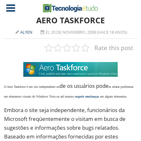
AERO TASKFORCE
ALYEN
EL 20 DE NOVEMBRO, 2008 (HACE 18 ANOS)
NOTÍCIAS
Rate this post
TABLETS
AMD
CELULAR
INTEL
JOGOS
ATI
IOS
DOWNLOADS
NVIDIA
NOKIA
de os usuários pode
O Aero Taskforce é um site independente on
m relatar problemas
ANÁLISE
SOFTWARE
em elementos visuais do Windows Vista ou até mesmo
sugerir mudanças
em alguns elementos.
NOTEBOOKS
Embora o site seja independente, funcionários da
Microsoft freqüentemente o visitam em busca de
sugestões e informações sobre bugs relatados.
Baseado em informações fornecidas por estes