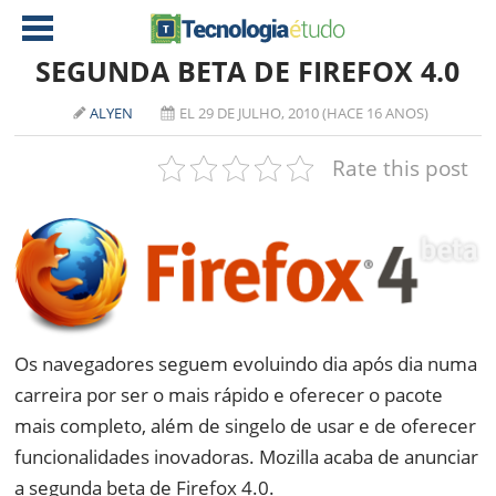
SEGUNDA BETA DE FIREFOX 4.0
ALYEN
EL 29 DE JULHO, 2010 (HACE 16 ANOS)
NOTÍCIAS
Rate this post
TABLETS
AMD
CELULAR
INTEL
JOGOS
ATI
IOS
DOWNLOADS
NVIDIA
NOKIA
ANÁLISE
SOFTWARE
Os navegadores seguem evoluindo dia após dia numa
NOTEBOOKS
carreira por ser o mais rápido e oferecer o pacote
mais completo, além de singelo de usar e de oferecer
funcionalidades inovadoras. Mozilla acaba de anunciar
a segunda beta de Firefox 4.0.