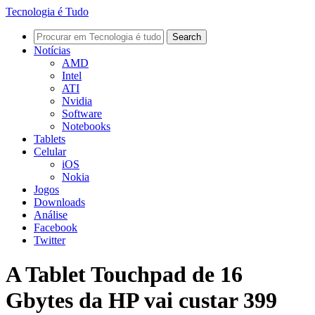
Tecnologia é Tudo
Notícias
AMD
Intel
ATI
Nvidia
Software
Notebooks
Tablets
Celular
iOS
Nokia
Jogos
Downloads
Análise
Facebook
Twitter
A Tablet Touchpad de 16
Gbytes da HP vai custar 399