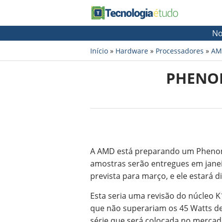
No
Início
»
Hardware
»
Processadores
»
AM
PHENOM
A AMD está preparando um Phenom 
amostras serão entregues em jane
prevista para março, e ele estará 
Esta seria uma revisão do núcleo 
que não superariam os 45 Watts 
série que será colocada no mercad