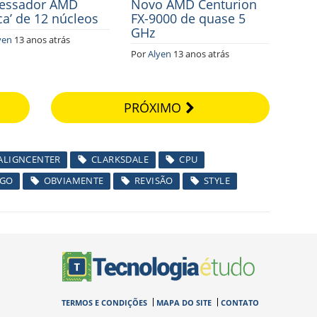
essador AMD
Novo AMD Centurion
ca’ de 12 núcleos
FX-9000 de quase 5
GHz
yen
13 anos atrás
Por
Alyen
13 anos atrás
PRÓXIMO
ALIGNCENTER
CLARKSDALE
CPU
GO
OBVIAMENTE
REVISÃO
STYLE
TERMOS E CONDIÇÕES
MAPA DO SITE
CONTATO