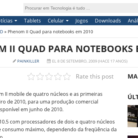
tícias
Tablets
Celular
Jogos
Downloads
Anál
D
»
Phenom II Quad para notebooks em 2010
 II QUAD PARA NOTEBOOKS 
PAINKILLER
EL 8 DE SETEMBRO, 2009 (HACE 17 ANOS)
Rate this post
MA
II mobile de quatro núcleos e as primeiras
ÚL
iro de 2010, para uma produção comercial
disponível em junho de 2010.
K10.5 com processadores de dois e quatro núcleos
de consumo máximo, dependendo da freqüência da
o.