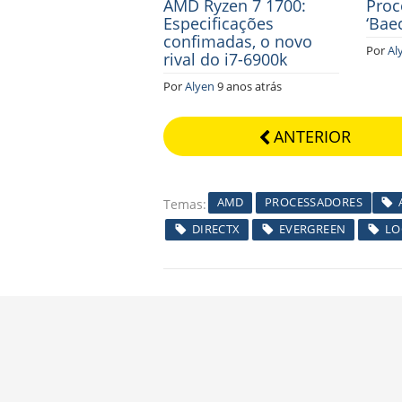
AMD Ryzen 7 1700:
Proc
Especificações
‘Bae
confimadas, o novo
Por
Al
rival do i7-6900k
Por
Alyen
9 anos atrás
ANTERIOR
AMD
PROCESSADORES
Temas
DIRECTX
EVERGREEN
LO