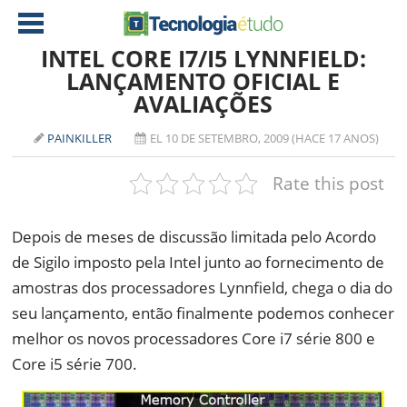
INTEL CORE I7/I5 LYNNFIELD:
LANÇAMENTO OFICIAL E
AVALIAÇÕES
NOTÍCIAS
TABLETS
AMD
PAINKILLER
EL 10 DE SETEMBRO, 2009 (HACE 17 ANOS)
CELULAR
INTEL
Rate this post
JOGOS
ATI
IOS
Depois de meses de discussão limitada pelo Acordo
DOWNLOADS
NVIDIA
NOKIA
de Sigilo imposto pela Intel junto ao fornecimento de
ANÁLISE
SOFTWARE
amostras dos processadores Lynnfield, chega o dia do
NOTEBOOKS
seu lançamento, então finalmente podemos conhecer
melhor os novos processadores Core i7 série 800 e
Core i5 série 700.