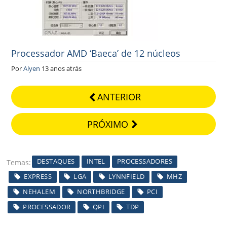
Processador AMD ‘Baeca’ de 12 núcleos
Por
Alyen
13 anos atrás
ANTERIOR
PRÓXIMO
DESTAQUES
INTEL
PROCESSADORES
Temas
EXPRESS
LGA
LYNNFIELD
MHZ
NEHALEM
NORTHBRIDGE
PCI
PROCESSADOR
QPI
TDP