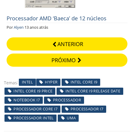
Processador AMD ‘Baeca’ de 12 núcleos
Por
Alyen
13 anos atrás
ANTERIOR
PRÓXIMO
INTEL
HYPER
INTEL CORE I9
Temas
INTEL CORE I9 PRICE
INTEL CORE I9 RELEASE DATE
NOTEBOOK I7
PROCESSADOR
PROCESSADOR CORE I7
PROCESSADOR I7
PROCESSADOR INTEL
UMA