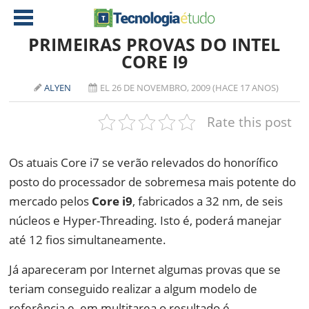
PRIMEIRAS PROVAS DO INTEL
CORE I9
NOTÍCIAS
ALYEN
EL 26 DE NOVEMBRO, 2009 (HACE 17 ANOS)
TABLETS
AMD
Rate this post
CELULAR
INTEL
JOGOS
ATI
IOS
Os atuais Core i7 se verão relevados do honorífico
posto do processador de sobremesa mais potente do
DOWNLOADS
NVIDIA
NOKIA
mercado pelos
Core i9
, fabricados a 32 nm, de seis
ANÁLISE
SOFTWARE
núcleos e Hyper-Threading. Isto é, poderá manejar
NOTEBOOKS
até 12 fios simultaneamente.
Já apareceram por Internet algumas provas que se
teriam conseguido realizar a algum modelo de
referência e, em multitarea o resultado é,