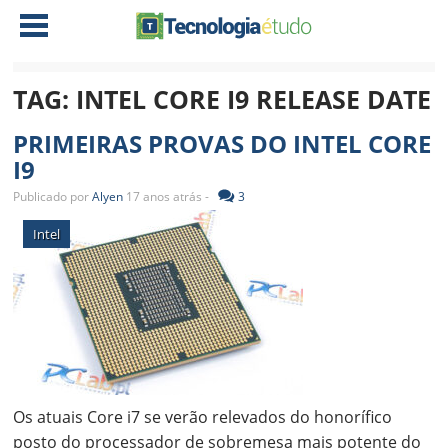
TAG:
INTEL CORE I9 RELEASE DATE
NOTÍCIAS
PRIMEIRAS PROVAS DO INTEL CORE
TABLETS
AMD
I9
CELULAR
INTEL
Publicado por
Alyen
17 anos atrás -
3
JOGOS
ATI
IOS
Intel
DOWNLOADS
NVIDIA
NOKIA
ANÁLISE
SOFTWARE
NOTEBOOKS
Os atuais Core i7 se verão relevados do honorífico
posto do processador de sobremesa mais potente do