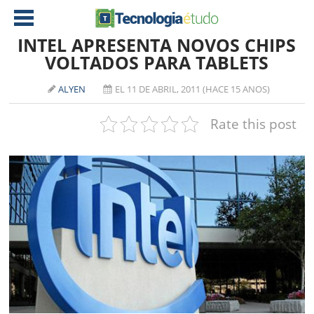
INTEL APRESENTA NOVOS CHIPS
VOLTADOS PARA TABLETS
NOTÍCIAS
ALYEN
EL 11 DE ABRIL, 2011 (HACE 15 ANOS)
TABLETS
AMD
Rate this post
CELULAR
INTEL
JOGOS
ATI
IOS
DOWNLOADS
NVIDIA
NOKIA
ANÁLISE
SOFTWARE
NOTEBOOKS