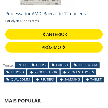
Processador AMD ‘Baeca’ de 12 núcleos
Por
Alyen
13 anos atrás
ANTERIOR
PRÓXIMO
INTEL
CHIPS
FUJITSU
INTEL ATOM
Temas
LENOVO
PROCESSADOR
PROCESSADORES
QUALCOMM
REUTERS
SAMSUNG
TABLET
MAIS POPULAR