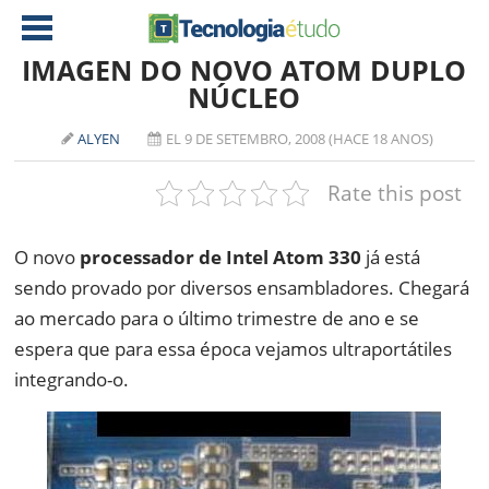
IMAGEN DO NOVO ATOM DUPLO
NÚCLEO
NOTÍCIAS
ALYEN
EL 9 DE SETEMBRO, 2008 (HACE 18 ANOS)
TABLETS
AMD
Rate this post
CELULAR
INTEL
JOGOS
ATI
IOS
O novo
processador de Intel Atom 330
já está
sendo provado por diversos ensambladores. Chegará
DOWNLOADS
NVIDIA
NOKIA
ao mercado para o último trimestre de ano e se
ANÁLISE
SOFTWARE
espera que para essa época vejamos ultraportátiles
NOTEBOOKS
integrando-o.