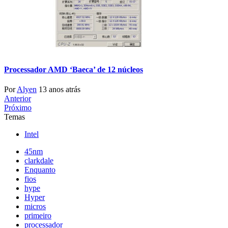
Processador AMD ‘Baeca’ de 12 núcleos
Por
Alyen
13 anos atrás
Anterior
Próximo
Temas
Intel
45nm
clarkdale
Enquanto
fios
hype
Hyper
micros
primeiro
processador