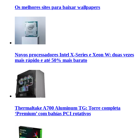
Os melhores sites para baixar wallpapers
Novos processadores Intel X-Series e Xeon W: duas vezes
mais rápido e até 50% mais barato
Thermaltake A700 Aluminum TG: Torre completa
‘Premium’ com bahías PCI rotativos