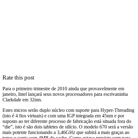
Rate this post
Para o primeiro trimestre de 2010 ainda que provavelmente em
janeiro, Intel lançará seus novos processadores para escrivaninha
Clarkdale em 32nm.
Estes micros serão duplo núcleo com suporte para Hyper-Threading
(isto é 4 fios virtuais) e com uma IGP integrada em 45nm e por
suposto ao ter diferente processo de fabricação está situada fora do
“die”, isto é são dois tabletes de silício. O modelo 670 será a versão
mais potente funcionando a 3,46GHz que subirá a mais graças ao
turvo e conta com 4MB de cache. Como estava previsto vem para