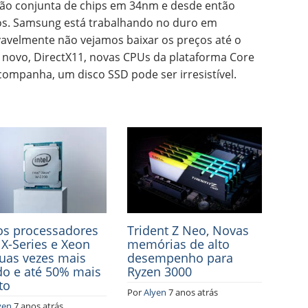
ação conjunta de chips em 34nm e desde então
os. Samsung está trabalhando no duro em
avelmente não vejamos baixar os preços até o
novo, DirectX11, novas CPUs da plataforma Core
acompanha, um disco SSD pode ser irresistível.
s processadores
Trident Z Neo, Novas
l X-Series e Xeon
memórias de alto
uas vezes mais
desempenho para
do e até 50% mais
Ryzen 3000
to
Por
Alyen
7 anos atrás
yen
7 anos atrás