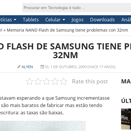
tícias
Tablets
Celular
Jogos
Downloads
Anál
el
»
Memoria NAND Flash de Samsung tiene problemas con 32nm
 FLASH DE SAMSUNG TIENE 
32NM
ALYEN
EL 1 DE OUTUBRO, 2009 (HACE 17 ANOS)
Rate this post
MA
stavam esperando a que Samsung incrementasse
ÚL
são mais baratos de fabricar mas estão tendo
critura: as taxas são baixas.