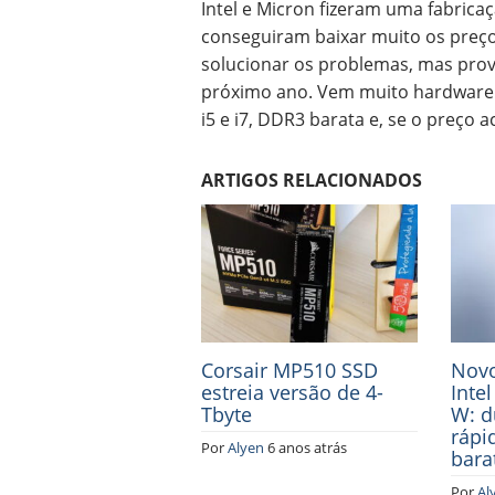
Intel e Micron fizeram uma fabric
conseguiram baixar muito os preç
solucionar os problemas, mas prov
próximo ano. Vem muito hardware 
i5 e i7, DDR3 barata e, se o preço 
ARTIGOS RELACIONADOS
Corsair MP510 SSD
Novo
estreia versão de 4-
Inte
Tbyte
W: d
rápi
Por
Alyen
6 anos atrás
bara
Por
Al