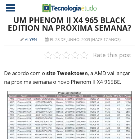
UM PHENOM II X4 965 BLACK
EDITION NA PRÓXIMA SEMANA?
NOTÍCIAS
ALYEN
EL 28 DE JUNHO, 2009 (HACE 17 ANOS)
TABLETS
AMD
Rate this post
CELULAR
INTEL
JOGOS
ATI
IOS
De acordo com o
site Tweaktown
, a AMD vai lançar
na próxima semana o novo Phenom II X4 965BE.
DOWNLOADS
NVIDIA
NOKIA
ANÁLISE
SOFTWARE
NOTEBOOKS