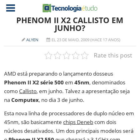
PHENOM II X2 CALLISTO EM
JUNHO?
NOTÍCIAS
ALYEN
EL 23 DE MAIO, 2009 (HACE 17 ANOS)
TABLETS
AMD
Rate this post
CELULAR
INTEL
JOGOS
ATI
IOS
AMD está preparando o lançamento dosseus
Phenom II X2 série 500
em
45nm
, denominados
DOWNLOADS
NVIDIA
NOKIA
como
Callisto
, em junho. Talvez a apresentação seja
ANÁLISE
SOFTWARE
na
Computex
, no dia 3 de junho.
NOTEBOOKS
Esta nova linha de processadores de duplo núcleo em
45nm, são basicamente
chips Deneb
com dois
núcleos desativados. Um dos principais modelos será
o
Phenom II X2 550
que chegará a 3,1GHz com