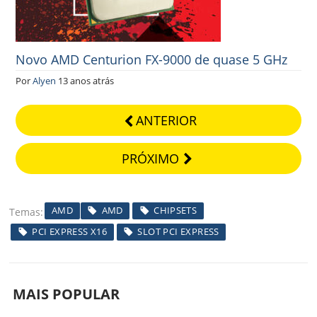
Novo AMD Centurion FX-9000 de quase 5 GHz
Por
Alyen
13 anos atrás
ANTERIOR
PRÓXIMO
AMD
AMD
CHIPSETS
Temas
PCI EXPRESS X16
SLOT PCI EXPRESS
MAIS POPULAR